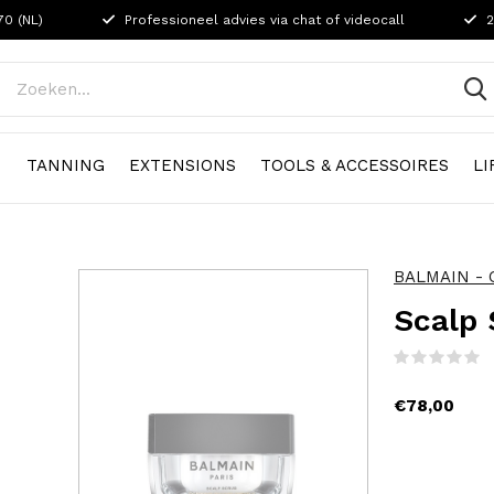
70 (NL)
Professioneel advies via chat of videocall
2
N
TANNING
EXTENSIONS
TOOLS & ACCESSOIRES
LI
BALMAIN - O
Scalp
(
€78,00