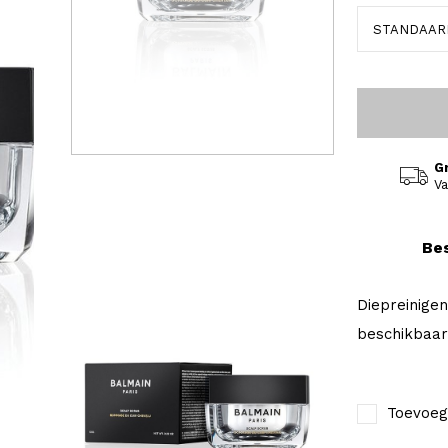
G
Va
Bes
Diepreinigen
beschikbaar 
Toevoeg