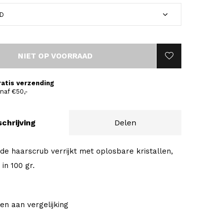
NIET OP VOORRAAD
ratis verzending
naf €50,-
chrijving
Delen
de haarscrub verrijkt met oplosbare kristallen,
in 100 gr.
en aan vergelijking