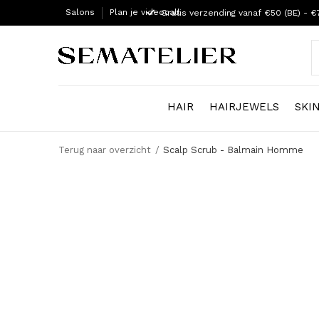
Salons
Plan je videocall
Gratis verzending vanaf €50 (BE) - €
HAIR
HAIRJEWELS
SKI
Terug naar overzicht
Scalp Scrub - Balmain Homme