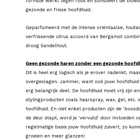
formule werkt tegen roos en stimuleert de bloedc
gezonde en frisse hoofdhuid.
Geparfumeerd met de intense oriëntaalse, houta
verfrissende citrus accoord van Bergamot combin
droog Sandelhout.
Geen gezonde haren zonder een gezonde hoofdh
Dit is heel erg logisch als je erover nadenkt, ma
overgeslagen. Jammer, want ook jouw hoofdhuid i
erg belangrijk deel. De hoofdhuid moet vrij zijn
stylingproducten zoals haarspray, wax, gel, etc.
hoofdhuid. En niet enkel producten zijn de 'boosd
de deur stapt, word je 'vervuild' door invloeden v
regelmatige basis jouw hoofdhuid zuivert, zo ku
groeien en meer glanzen!