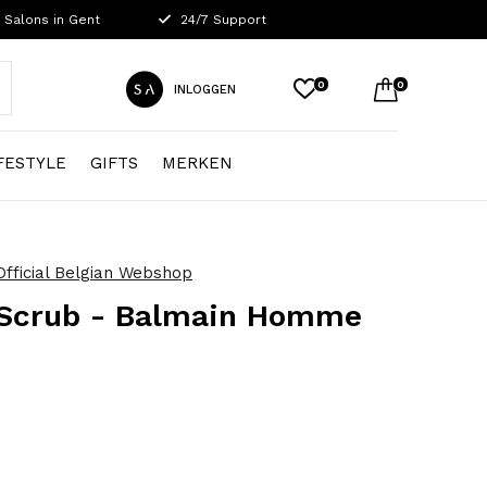
 Salons in Gent
24/7 Support
0
0
INLOGGEN
FESTYLE
GIFTS
MERKEN
fficial Belgian Webshop
 Scrub - Balmain Homme
0)