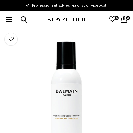
2 Salons in Gent
0
0