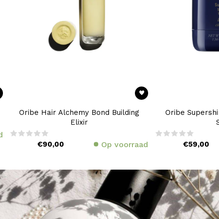
Oribe Hair Alchemy Bond Building
Oribe Supersh
Elixir
d
€90,00
Op voorraad
€59,00
HAIR