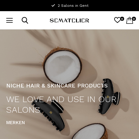
2 Salons in Gent
0
0
NICHE HAIR & SKINCARE PRODUCTS
WE LOVE AND USE IN OUR
SALONS
MERKEN