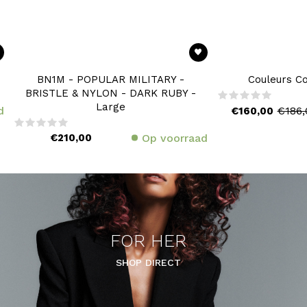
BN1M - POPULAR MILITARY -
Couleurs Co
BRISTLE & NYLON - DARK RUBY -
Large
d
€186,
€160,00
€210,00
Op voorraad
FOR HER
SHOP DIRECT