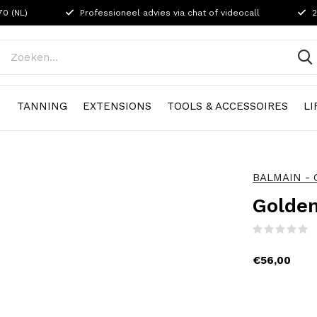
70 (NL)
Professioneel advies via chat of videocall
2
N
TANNING
EXTENSIONS
TOOLS & ACCESSOIRES
LI
BALMAIN - O
Golden
(
€56,00