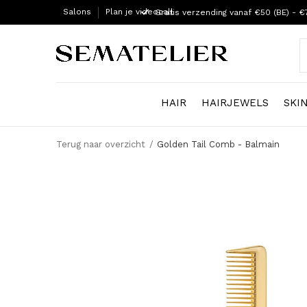
Salons
Plan je videocall
Gratis verzending vanaf €50 (BE) - €
HAIR
HAIRJEWELS
SKI
Terug naar overzicht
Golden Tail Comb - Balmain