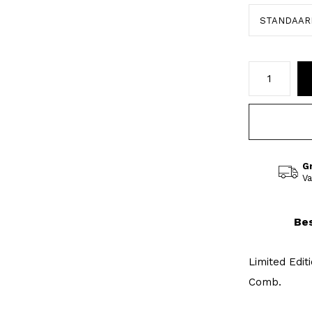
G
Va
Bes
Limited Edit
Comb.