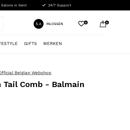
 Salons in Gent
24/7 Support
0
0
INLOGGEN
FESTYLE
GIFTS
MERKEN
fficial Belgian Webshop
 Tail Comb - Balmain
0)