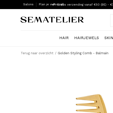
Salons
Plan je videocall
Gratis verzending vanaf €50 (BE) - €
HAIR
HAIRJEWELS
SKI
Terug naar overzicht
Golden Styling Comb - Balmain