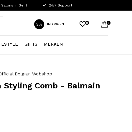
 Salons in Gent
24/7 Support
0
0
INLOGGEN
FESTYLE
GIFTS
MERKEN
fficial Belgian Webshop
 Styling Comb - Balmain
0)