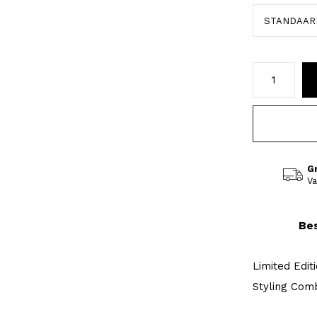
G
Va
Bes
Limited Edit
Styling Com