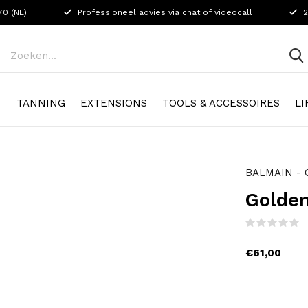
70 (NL)
Professioneel advies via chat of videocall
2
N
TANNING
EXTENSIONS
TOOLS & ACCESSOIRES
LI
BALMAIN - O
Golden
(
€61,00