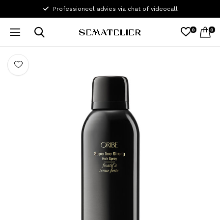
Professioneel advies via chat of videocall
0
0