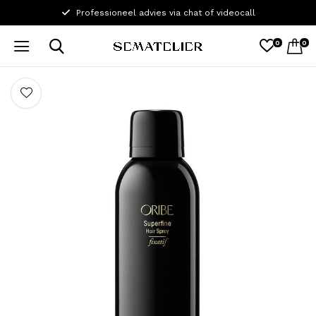
2 Salons in Gent
0
0