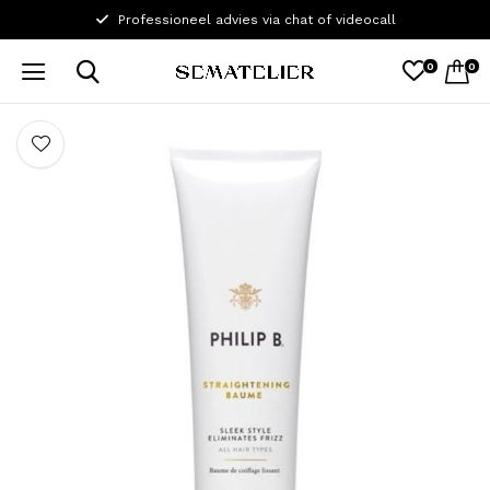
Professioneel advies via chat of videocall
0
0