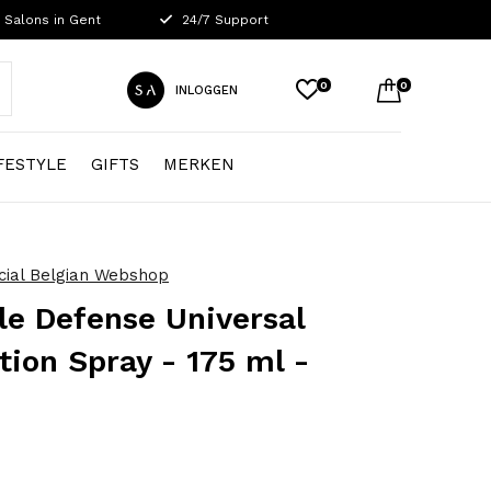
 Salons in Gent
24/7 Support
0
0
INLOGGEN
FESTYLE
GIFTS
MERKEN
icial Belgian Webshop
ble Defense Universal
tion Spray - 175 ml -
0)