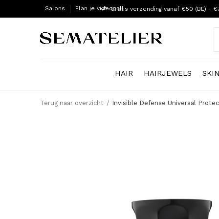
Salons
Plan je videocall
Gratis verzending vanaf €50 (BE) - €
HAIR
HAIRJEWELS
SKI
Terug naar overzicht
Invisible Defense Universal Prote