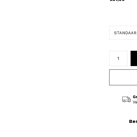
G
Va
Bes