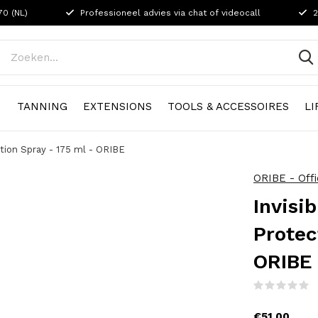
70 (NL)
Professioneel advies via chat of videocall
2
N
TANNING
EXTENSIONS
TOOLS & ACCESSOIRES
LI
ction Spray - 175 ml - ORIBE
ORIBE - Off
Invisi
Protec
ORIBE
(
€51,00