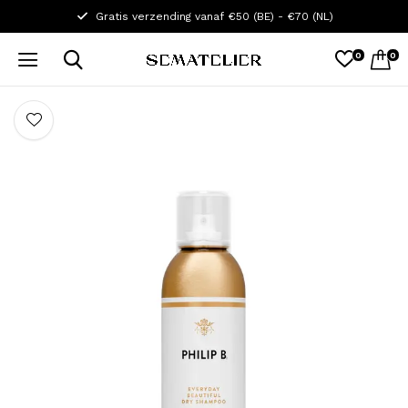
Gratis verzending vanaf €50 (BE) - €70 (NL)
0
0