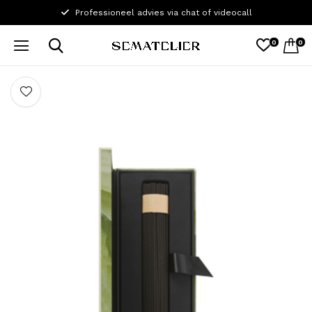
Professioneel advies via chat of videocall
0
0