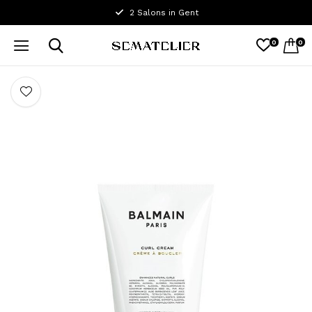
2 Salons in Gent
0
0