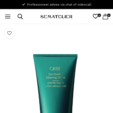
Professioneel advies via chat of videocall
0
0