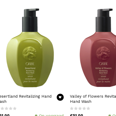
esertland Revitalizing Hand
Valley of Flowers Revita
ash
Hand Wash
51,00
Op voorraad
€51,00
O