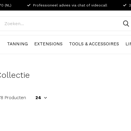
70 (NL)
Professioneel advies via chat of videocall
2
N
TANNING
EXTENSIONS
TOOLS & ACCESSOIRES
LI
ollectie
78 Producten