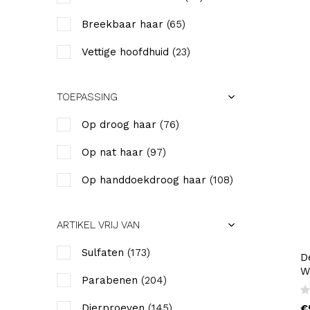
Breekbaar haar
(65)
Vettige hoofdhuid
(23)
Roos
(16)
TOEPASSING
Blond haar
(51)
Op droog haar
(76)
Kleurbescherming
(45)
Op nat haar
(97)
Hairextensions
(37)
Op handdoekdroog haar
(108)
Krullend haar
(30)
Gespleten punten
(51)
ARTIKEL VRIJ VAN
Futloos haar
(63)
Sulfaten
(173)
D
W
Volume
(62)
Parabenen
(204)
Dof haar
(59)
Dierproeven
(145)
€