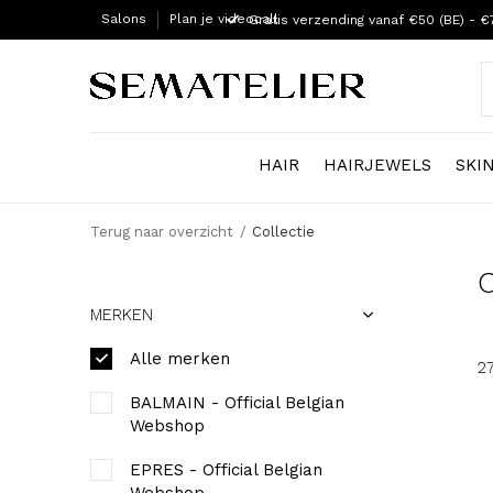
Salons
Plan je videocall
Gratis verzending vanaf €50 (BE) - €
HAIR
HAIRJEWELS
SKI
Terug naar overzicht
Collectie
C
MERKEN
Alle merken
2
BALMAIN - Official Belgian
Webshop
EPRES - Official Belgian