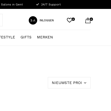
 Salons in Gent
24/7 Support
0
0
INLOGGEN
FESTYLE
GIFTS
MERKEN