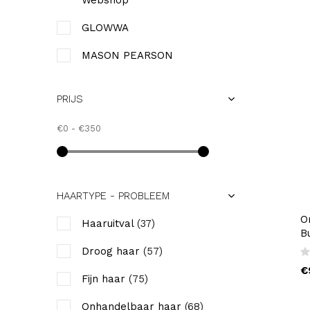
Webshop
GLOWWA
MASON PEARSON
ORIBE - Official Belgian
Webshop
PRIJS
PHILIP B. - Official Belgian
€0
-
€350
Webshop
HAARTYPE - PROBLEEM
O
Haaruitval
(37)
Bu
Droog haar
(57)
€
Fijn haar
(75)
Onhandelbaar haar
(68)