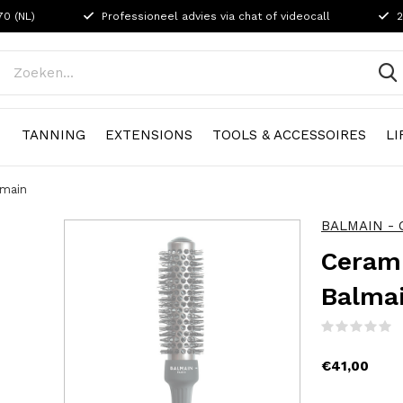
70 (NL)
Professioneel advies via chat of videocall
2
N
TANNING
EXTENSIONS
TOOLS & ACCESSOIRES
LI
lmain
BALMAIN - O
Ceram
Balma
(
€41,00