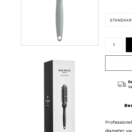
G
Va
Bes
Professione
diameter v