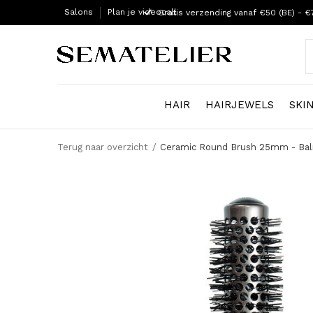
Salons
Plan je videocall
Gratis verzending vanaf €50 (BE) - €
HAIR
HAIRJEWELS
SKI
Terug naar overzicht
Ceramic Round Brush 25mm - Ba