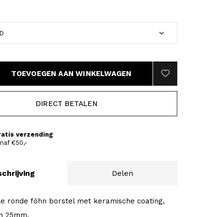
TOEVOEGEN AAN WINKELWAGEN
DIRECT BETALEN
ratis verzending
naf €50,-
chrijving
Delen
le ronde föhn borstel met keramische coating,
an 25mm.