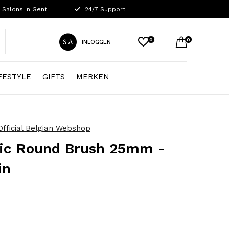
 Salons in Gent
24/7 Support
0
0
INLOGGEN
FESTYLE
GIFTS
MERKEN
fficial Belgian Webshop
ic Round Brush 25mm -
in
0)