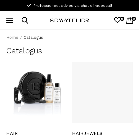
Professioneel advies via chat of videocall
0
0
Home
Catalogus
Catalogus
HAIR
HAIRJEWELS