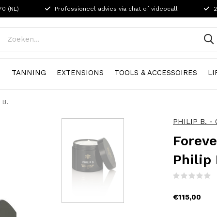
70 (NL)
Professioneel advies via chat of videocall
2
N
TANNING
EXTENSIONS
TOOLS & ACCESSOIRES
LI
 B.
PHILIP B. - 
Foreve
Philip 
(
€115,00