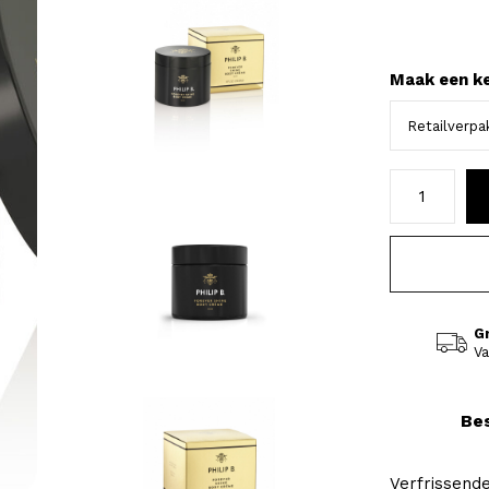
Maak een k
G
Va
Bes
Verfrissend