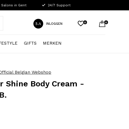
 Salons in Gent
24/7 Support
0
0
INLOGGEN
FESTYLE
GIFTS
MERKEN
Official Belgian Webshop
r Shine Body Cream -
B.
0)