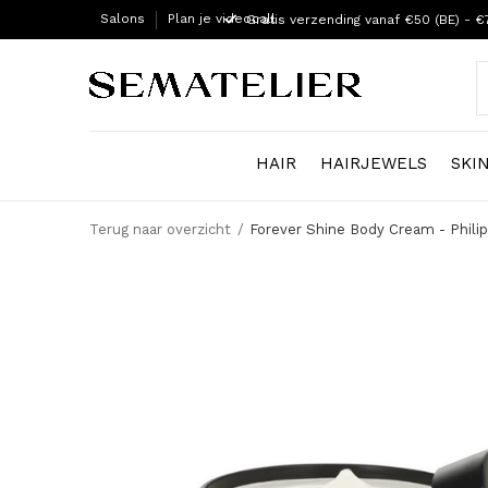
Salons
Plan je videocall
Gratis verzending vanaf €50 (BE) - €
HAIR
HAIRJEWELS
SKI
Terug naar overzicht
Forever Shine Body Cream - Philip