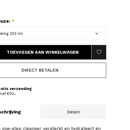
euze:
*
TOEVOEGEN AAN WINKELWAGEN
DIRECT BETALEN
ratis verzending
naf €50,-
chrijving
Delen
e one-step cleanser versterkt en hydrateert en